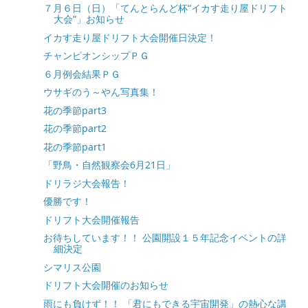
７月６日（日）「てんとらんど杯“イカす走り屋ドリフト
大会”」お知らせ
イカす走り屋ドリフト大会開催日決定！
チャンピオンシップＰＧ
６月例会結果ＰＧ
ウサギのう～やん写真集！
花の季節part3
花の季節part2
花の季節part1
「野鳥・自然観察会6月21日」
ドリラジ大会報告！
優勝です！
ドリフト大会開催報告
お待ちしています！！ 公園開設１５年記念イベントの詳
細決定
シマリス公園
ドリフト大会開催のお知らせ
雨にも負けず！！ 「君にもできる宇宙開発」の熱心な講