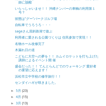
師に脱帽
いらっしゃいませ！！ 沖縄ナンバーの車輌の利用第１
号？
状態は”グー”パークゴルフ場
自転車でうろうろ・・・
sageさん屈斜路湖で遊ぶ
利用者に愛される公園づくりは 住民参加で実現！！
名物ホール改修完了
木漏れ日の道
こどもに大空への夢を！！ カムイロケットを打ち上げた
講師によるイベント開 催
盛会だった！！ てんとらんどでのウォーキング 愛好者
の要望に応えます！
浜松市立中学校の修学旅行！！
センダイハギが咲きました。
5月
(23)
►
4月
(15)
►
3月
(13)
►