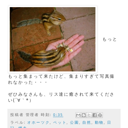
もっと
もっと集まって来たけど、集まりすぎて写真撮
れなかった・・・
ぜひみなさんも、リス達に癒されて来てくださ
い(´∀｀*）
投稿者
管理者
時刻:
0:35
ラベル:
オホーツク
,
ペット
,
公園
,
自然
,
動物
,
日