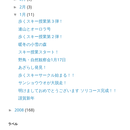
2月
(3)
►
1月
(11)
▼
歩くスキー授業第３弾！
連山とオーロラ号
歩くスキー授業第２弾！
暖冬の小雪の森
スキー授業スタート！
野鳥・自然観察会1月17日
あざらし発見！
歩くスキーサークル始まる！！
サンショウウオが大脱走！
明けましておめでとうございます ソリコース完成！！
謹賀新年
2008
(168)
►
ラベル