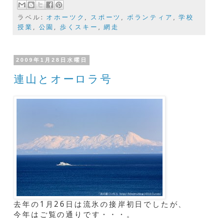
ラベル:
オホーツク
,
スポーツ
,
ボランティア
,
学校
授業
,
公園
,
歩くスキー
,
網走
2009年1月28日水曜日
連山とオーロラ号
去年の1月26日は流氷の接岸初日でしたが、
今年はご覧の通りです・・・。