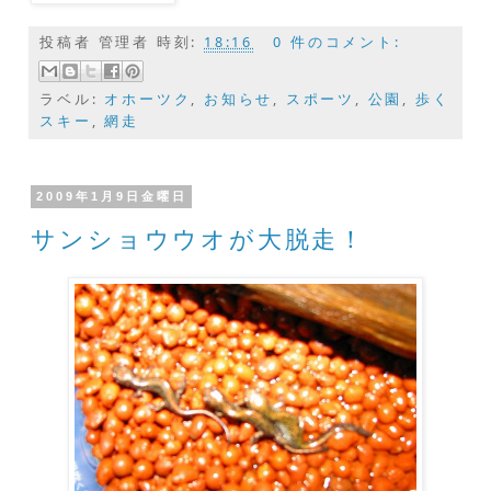
投稿者
管理者
時刻:
18:16
0 件のコメント:
ラベル:
オホーツク
,
お知らせ
,
スポーツ
,
公園
,
歩く
スキー
,
網走
2009年1月9日金曜日
サンショウウオが大脱走！