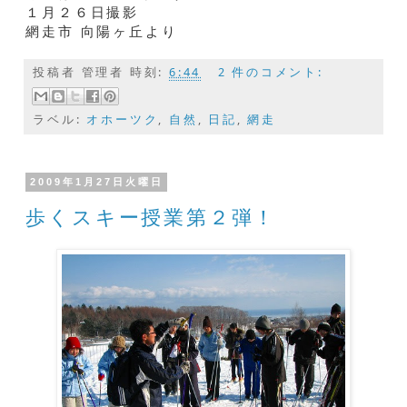
１月２６日撮影
網走市 向陽ヶ丘より
投稿者
管理者
時刻:
6:44
2 件のコメント:
ラベル:
オホーツク
,
自然
,
日記
,
網走
2009年1月27日火曜日
歩くスキー授業第２弾！