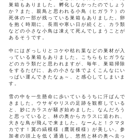
巣箱もありました。孵化しなかったのでしょう
か？また、親鳥と思われる小鳥（ヒガラ？）の
死体の一部が残っている巣箱もありました。卵
を抱く時期に、長雨や寒い日が続くと、カラ類
などの小さな小鳥は凍えて死んでしまうことが
あるそうです。
中にはぎっしりとコケや枯れ葉などの巣材が入
っている巣箱もありました。こちらもヒガラな
どのカラ類だと思われますが、毎年、巣箱掃除
をするたびに、あの小さな体でよくこんなにい
っぱい運んできたなぁ～、と感心してしまいま
す。
雪の中を一生懸命に歩いているうちに汗ばんで
きました。ウサギやリスの足跡を観察している
と、妙にカラスが騒ぎ始めました。なんだろう
と思っていると、林の奥からカラスに追われ、
大きな鳥が飛んで来ました。なーんと！クマタ
カです！翼の縞模様（鷹斑模様）が美しい。参
加者の頭上を低く通過し、悠然と林の奥へ去っ