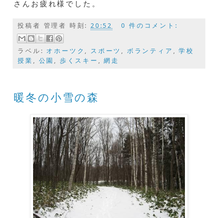
さんお疲れ様でした。
投稿者
管理者
時刻:
20:52
0 件のコメント:
ラベル:
オホーツク
,
スポーツ
,
ボランティア
,
学校
授業
,
公園
,
歩くスキー
,
網走
暖冬の小雪の森