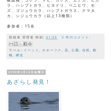
確認種：コゲラ、トビ、カケス、エナガ、ヒガ
ラ、ハシブトガラ、ヒヨドリ、ベニヒワ、モ
ズ、ゴジュウカラ、ハシブトガラス、クマタ
カ、シジュウカラ（以上13種類）
参加者：15名
投稿者
管理者
時刻:
21:35
3 件のコメント:
ラベル:
イベント
,
オホーツク
,
花
,
公園
,
自然
,
動
物
,
網走
2009年1月16日金曜日
あざらし発見！