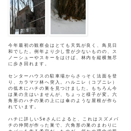
今年最初の観察会はとても天気が良く、鳥見日
和でした。例年より少し雪が少ないものの、ス
ノーシューやスキーをはけば、林内を縦横無尽
に歩き回れます。
センターハウスの駐車場からさっそく法面を登
り、カラマツ林へ突入。ハルニレ（コブニレ）
の低木にハチの巣を見つけました。もちろん今
は巣の主はいませんが、ちょっと様子が変。六
角形のハチの巣の上には傘のような屋根が作ら
れています。
ハチに詳しいSeさんによると、これはスズメバ
チの仲間が作った巣で、六角形の巣のまわりに