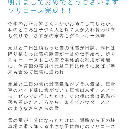
明けましておめでとうございます
ソリコース完成！！
今年のお正月皆さんいかがお過ごしでしたか、
私のところは子供４人と孫７人が入れ替わり立
ち代りで、さすがの家内もグロッキー気味
元旦と二日は積もった雪の除雪が日課、昨日は
降り積もった雪の除雪が一番の仕事始め、歩く
スキーコースもこの雪で本格的な利用が可能
に、体育館の職員は元旦二日はゆうに及ばず年
末も含めて圧雪に追われ
元旦と二日の雪は最高気温がプラス気温、圧雪
車のハイド板に雪がついて圧雪出来ず、スノー
モービルで走行しただけ、その後の雪は気温が
落ち着いたところから、まるでパウダースノー
のようなさらさらの雪
雪の量が十分になっただけに、通路から下の駐
車場に滑り降りる小さな子供向けのソリコース