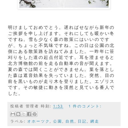
明けましておめでとう。遅ればせながら新年の
ご挨拶を申し上げます。それにしても暖かい冬
ですね。雪も少なく森の散策にはいいのです
が、ちょっと不気味ですね。この日は公園の北
側にある散策路を訪ねてみました。一昨年に笹
刈りをした道の起点付近です。耳を澄ませると
北方博物館の前を走る自動車の音が聞えます。
夏の森では聞くことができません。葉を落とし
た森は遮音効果を失っていました。突然、目の
前を黒いものが走り木を登りました。エゾリス
です。その敏捷に動きを漠然と見ている番人で
した。
投稿者
管理者
時刻:
1:53
1 件のコメント:
ラベル:
オホーツク
,
公園
,
自然
,
日記
,
網走