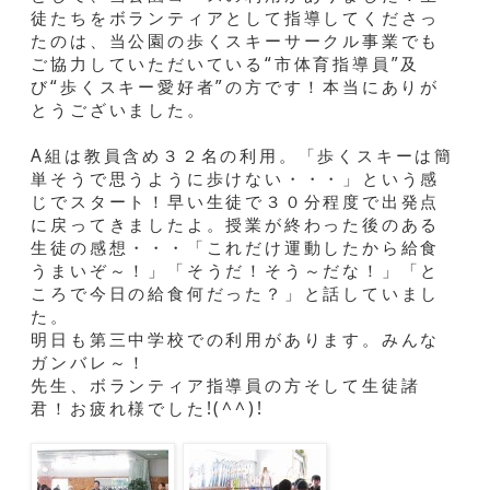
徒たちをボランティアとして指導してくださっ
たのは、当公園の歩くスキーサークル事業でも
ご協力していただいている“市体育指導員”及
び“歩くスキー愛好者”の方です！本当にありが
とうございました。
A組は教員含め３２名の利用。「歩くスキーは簡
単そうで思うように歩けない・・・」という感
じでスタート！早い生徒で３０分程度で出発点
に戻ってきましたよ。授業が終わった後のある
生徒の感想・・・「これだけ運動したから給食
うまいぞ～！」「そうだ！そう～だな！」「と
ころで今日の給食何だった？」と話していまし
た。
明日も第三中学校での利用があります。みんな
ガンバレ～！
先生、ボランティア指導員の方そして生徒諸
君！お疲れ様でした!(^^)!