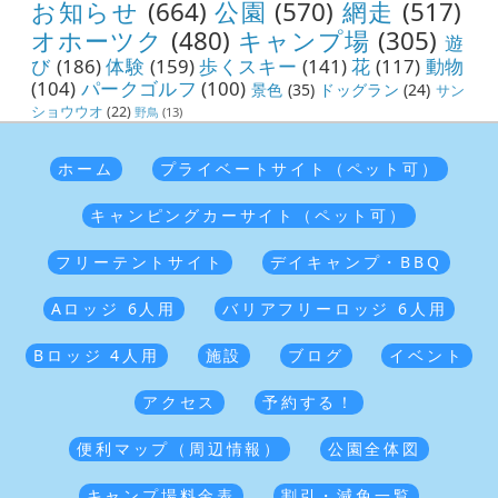
お知らせ
(664)
公園
(570)
網走
(517)
オホーツク
(480)
キャンプ場
(305)
遊
び
(186)
体験
(159)
歩くスキー
(141)
花
(117)
動物
(104)
パークゴルフ
(100)
景色
(35)
ドッグラン
(24)
サン
ショウウオ
(22)
野鳥
(13)
ホーム
プライベートサイト（ペット可）
キャンピングカーサイト（ペット可）
フリーテントサイト
デイキャンプ・BBQ
Aロッジ 6人用
バリアフリーロッジ 6人用
Bロッジ 4人用
施設
ブログ
イベント
アクセス
予約する！
便利マップ（周辺情報）
公園全体図
キャンプ場料金表
割引・減免一覧