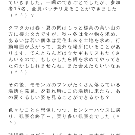
ていきました。一瞬のできごとでしたが、参加
者15名、全員バッチリ見ることができました
（＾＾）ｖ
クマタカは春～夏の間はもっと標高の高い山の
方に棲むタカですが、秋～冬は食べ物を求め、
あるいは若い個体は定住出来る土地を求め、行
動範囲が広がって、意外な場所にいることがあ
ります。てんとらんどはウサギもリスもたくさ
んいるので、もしかしたら餌を求めてやってき
たのかもしれませんね。また会えたらいいなぁ
（＾＾）
その後、モモンガのフンがたくさん落ちている
場所を発見。夕暮れ時にこの場所に来たら、あ
の愛くるしい姿を見ることができるかも？
色々なことを想像しつつ、センターハウスに戻
り、観察会終了～。実り多い観察会でした（＾
＾）