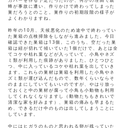
カバーを作る予定だったのが、何かの理由で親
蜂が事故に遭い、作りかけで終わってしまった
巣だろうとのこと。巣作りの初期段階の様子が
よくわかりますね。
昨年の10月、天候悪化のため途中で終わってい
た巣箱の点検掃除をしながら進みました。今日
確認できた巣箱は13個。このうち、空だった巣
箱は紐が切れて傾いていた1個だけで、あとは全
てコケや枯れ葉などが入っていて、小鳥やネズ
ミ類が利用した痕跡がありました。ひとつひと
つ、中に入っているコケや枯れ葉を出していき
ます。これらの巣材は巣箱を利用した小鳥やネ
ズミ類が運び込んだもので、数年くらいならそ
のままにしていてもいいのですが、やはり放っ
ておくと中の巣材が腐って小鳥も小動物も利用
してくれなくなりますし（動物たちもきれいで
清潔な家を好みます）、巣箱の痛みも早まるた
め、できるだけ中のものは出してしまうことに
しています。
中にはヒガラのものと思われる卵が残っていた