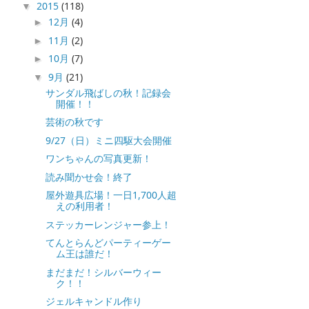
2015
(118)
▼
12月
(4)
►
11月
(2)
►
10月
(7)
►
9月
(21)
▼
サンダル飛ばしの秋！記録会
開催！！
芸術の秋です
9/27（日）ミニ四駆大会開催
ワンちゃんの写真更新！
読み聞かせ会！終了
屋外遊具広場！一日1,700人超
えの利用者！
ステッカーレンジャー参上！
てんとらんどパーティーゲー
ム王は誰だ！
まだまだ！シルバーウィー
ク！！
ジェルキャンドル作り