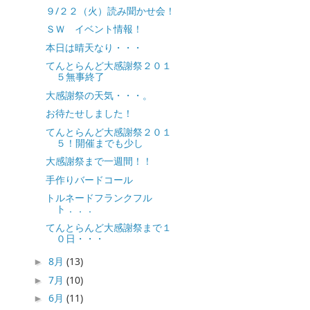
９/２２（火）読み聞かせ会！
ＳＷ イベント情報！
本日は晴天なり・・・
てんとらんど大感謝祭２０１
５無事終了
大感謝祭の天気・・・。
お待たせしました！
てんとらんど大感謝祭２０１
５！開催までも少し
大感謝祭まで一週間！！
手作りバードコール
トルネードフランクフル
ト．．．
てんとらんど大感謝祭まで１
０日・・・
8月
(13)
►
7月
(10)
►
6月
(11)
►