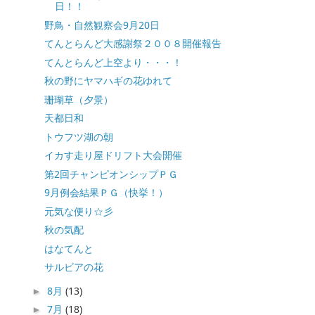
日！！
野鳥・自然観察会9月20日
てんとらんど大感謝祭２００８開催報告
てんとらんど上空より・・・！
秋の野にヤマハギの花ゆれて
珊瑚草（夕景）
天都日和
トウフツ湖の朝
イカす走り屋ドリフト大会開催
第2回チャンピオンシップＰＧ
9月例会結果ＰＧ（快挙！）
元気な便り☆彡
秋の気配
はなてんと
サルビアの花
8月
(13)
►
7月
(18)
►