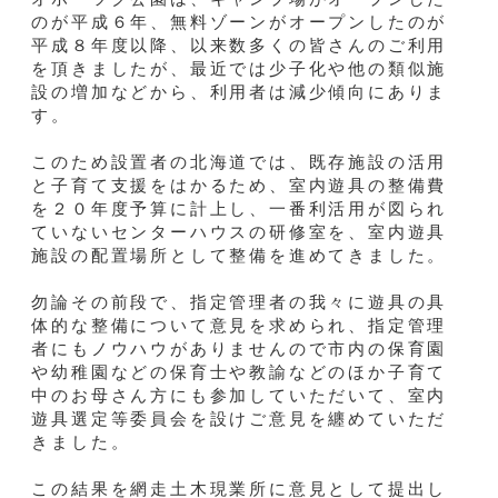
のが平成６年、無料ゾーンがオープンしたのが
平成８年度以降、以来数多くの皆さんのご利用
を頂きましたが、最近では少子化や他の類似施
設の増加などから、利用者は減少傾向にありま
す。
このため設置者の北海道では、既存施設の活用
と子育て支援をはかるため、室内遊具の整備費
を２０年度予算に計上し、一番利活用が図られ
ていないセンターハウスの研修室を、室内遊具
施設の配置場所として整備を進めてきました。
勿論その前段で、指定管理者の我々に遊具の具
体的な整備について意見を求められ、指定管理
者にもノウハウがありませんので市内の保育園
や幼稚園などの保育士や教諭などのほか子育て
中のお母さん方にも参加していただいて、室内
遊具選定等委員会を設けご意見を纏めていただ
きました。
この結果を網走土木現業所に意見として提出し