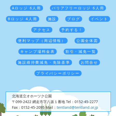
Aロッジ 6人用
バリアフリーロッジ 6人用
Bロッジ 4人用
施設
ブログ
イベント
アクセス
予約する！
便利マップ（周辺情報）
公園全体図
キャンプ場料金表
割引・減免一覧
施設維持費減免・免除基準
お問合せ
プライバシーポリシー
北海道立オホーツク公園
〒099-2422 網走市字八坂１番地
Tel：0152-45-2277
Fax：0152-45-2095
Mail：
tentland@tentland.or.jp