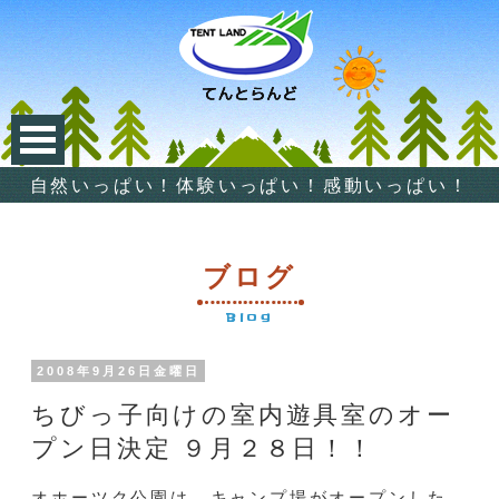
自然いっぱい！体験いっぱい！感動いっぱい！
ブログ
Blog
2008年9月26日金曜日
ちびっ子向けの室内遊具室のオー
プン日決定 ９月２８日！！
オホーツク公園は、キャンプ場がオープンした