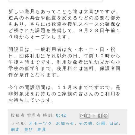
新しい遊具もあってこども達は大喜びですが、
遊具の不具合や配置を変えるなどの必要な部分
もあり、さらには靴箱や授乳スペースの確保な
ど残された課題を整備して、９月２８日午前１
０時からオープンします。
開設日は、一般利用者は火・木・土・日・祝
日、団体利用はそれ以外の日、午前１０時から
午後４時までです、利用対象者は乳幼児から小
学校の低学年まで、使用料金は無料、保護者同
伴が条件となります。
今年の開設期間は、１１月末までですので、是
非対象児をお持ちのご家族の皆さんのご利用を
お待ちしています。
投稿者
管理者
時刻:
0:42
ラベル:
オホーツク
,
お知らせ
,
その他
,
公園
,
日記
,
網走
,
遊び
,
遊具