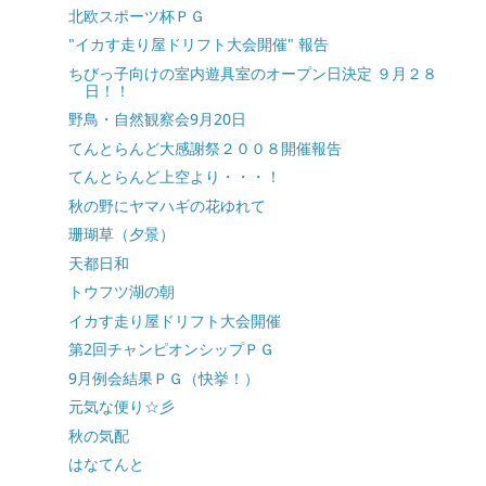
北欧スポーツ杯ＰＧ
"イカす走り屋ドリフト大会開催" 報告
ちびっ子向けの室内遊具室のオープン日決定 ９月２８
日！！
野鳥・自然観察会9月20日
てんとらんど大感謝祭２００８開催報告
てんとらんど上空より・・・！
秋の野にヤマハギの花ゆれて
珊瑚草（夕景）
天都日和
トウフツ湖の朝
イカす走り屋ドリフト大会開催
第2回チャンピオンシップＰＧ
9月例会結果ＰＧ（快挙！）
元気な便り☆彡
秋の気配
はなてんと