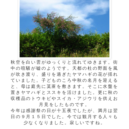
秋空を白い雲がゆっくりと流れてゆきます。街
中の喧騒が嘘のようです。天都の杜の野面を風
が吹き渡り、盛りを過ぎたヤマハギの花が揺れ
ていました。子どものころ中秋の名月を迎える
と、母は庭先に茣蓙を敷きます。そこに水盤を
置きヤマハギとススキを活けました。更に秋の
収穫品のトウキビやスイカ・アジウリを供えお
月見をしたものです。
今年は感謝祭の日が十五夜でしたが、満月は翌
日の９月１５日でした。今では観月する人々も
少なくなりました。寂しいですね。