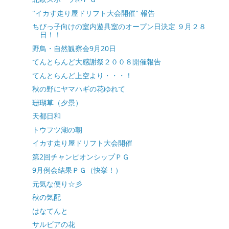
"イカす走り屋ドリフト大会開催" 報告
ちびっ子向けの室内遊具室のオープン日決定 ９月２８
日！！
野鳥・自然観察会9月20日
てんとらんど大感謝祭２００８開催報告
てんとらんど上空より・・・！
秋の野にヤマハギの花ゆれて
珊瑚草（夕景）
天都日和
トウフツ湖の朝
イカす走り屋ドリフト大会開催
第2回チャンピオンシップＰＧ
9月例会結果ＰＧ（快挙！）
元気な便り☆彡
秋の気配
はなてんと
サルビアの花