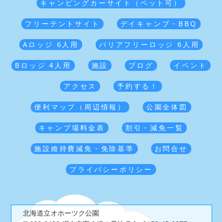
キャンピングカーサイト（ペット可）
フリーテントサイト
デイキャンプ・BBQ
Aロッジ 6人用
バリアフリーロッジ 6人用
Bロッジ 4人用
施設
ブログ
イベント
アクセス
予約する！
便利マップ（周辺情報）
公園全体図
キャンプ場料金表
割引・減免一覧
施設維持費減免・免除基準
お問合せ
プライバシーポリシー
北海道立オホーツク公園