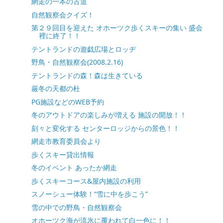
網走の一本の古道
自然観察会クイズ！
第２９回目を迎えた オホーツク歩くスキーの集い 盛会
裡に終了！！
テントランドの遊戯広場とロッヂ
野鳥・自然観察会(2008.2.16)
テントランドの森！森は生きている
厳冬の天都の杜
PG施設などのWEB予約
冬のアウトドアの楽しみが増える 施設の開放！！
刻々と変化する センターロッジからの景色！！
網走市教育委員会より
歩くスキー貸出情報
冬のイベント あったか網走
歩くスキーコース&屋内施設の利用
スノーシュー体験！“雪に中を歩こう”
雪の中での野鳥・自然観察会
オホーツク海が流氷に覆われて白一色に！！