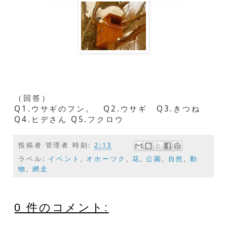
（回答）
Q1.ウサギのフン。 Q2.ウサギ Q3.きつね
Q4.ヒデさん Q5.フクロウ
投稿者
管理者
時刻:
2:13
ラベル:
イベント
,
オホーツク
,
花
,
公園
,
自然
,
動
物
,
網走
0 件のコメント: