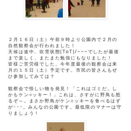
２月１６日（土）午前９時より公園内で２月の
自然観察会が行われました！
天候は途中、吹雪状態(ToT)/~~~でしたが最後
まで楽しく、またまた勉強にもなりました！
皆様ご苦労様でした。今年度最後の観察会は来
月の１５日（土）予定です。市民の皆さんもぜ
ひ参加してみては？
観察会で怪しい物を発見！「これはゴミだ。し
かもケン○ッキー！」これは、さすがに野鳥も怒
るぞ～。まさか野鳥がケン○ッキーを食べるはず
が･･･。みんなの公園です。最低限のマナーは守
りましょう！