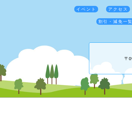
イベント
アクセス
割引・減免一
〒0