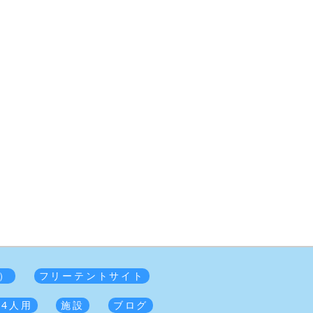
）
フリーテントサイト
 4人用
施設
ブログ