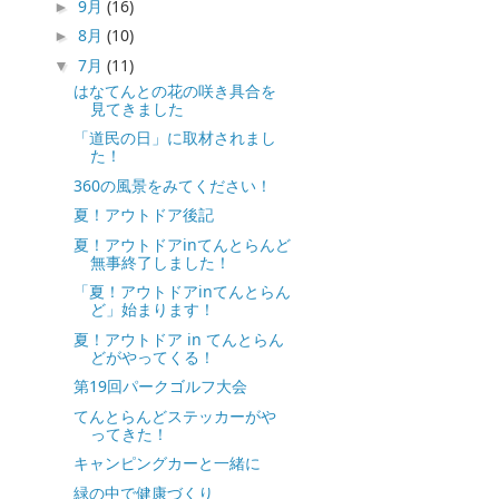
9月
(16)
►
8月
(10)
►
7月
(11)
▼
はなてんとの花の咲き具合を
見てきました
「道民の日」に取材されまし
た！
360の風景をみてください！
夏！アウトドア後記
夏！アウトドアinてんとらんど
無事終了しました！
「夏！アウトドアinてんとらん
ど」始まります！
夏！アウトドア in てんとらん
どがやってくる！
第19回パークゴルフ大会
てんとらんどステッカーがや
ってきた！
キャンピングカーと一緒に
緑の中で健康づくり