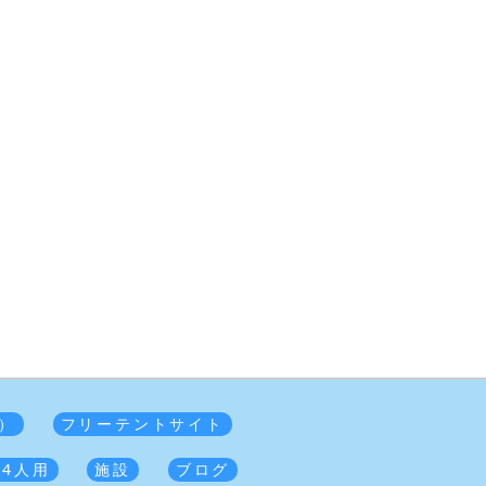
）
フリーテントサイト
 4人用
施設
ブログ