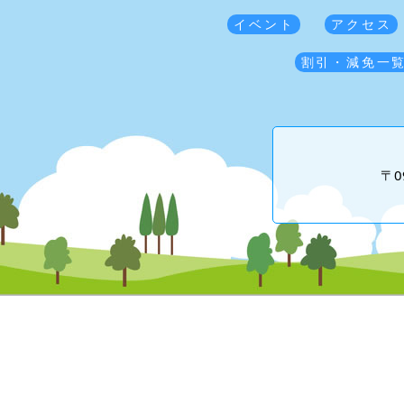
イベント
アクセス
割引・減免一
〒0