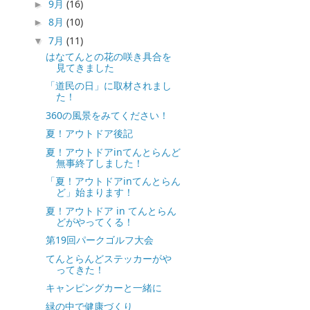
9月
(16)
►
8月
(10)
►
7月
(11)
▼
はなてんとの花の咲き具合を
見てきました
「道民の日」に取材されまし
た！
360の風景をみてください！
夏！アウトドア後記
夏！アウトドアinてんとらんど
無事終了しました！
「夏！アウトドアinてんとらん
ど」始まります！
夏！アウトドア in てんとらん
どがやってくる！
第19回パークゴルフ大会
てんとらんどステッカーがや
ってきた！
キャンピングカーと一緒に
緑の中で健康づくり