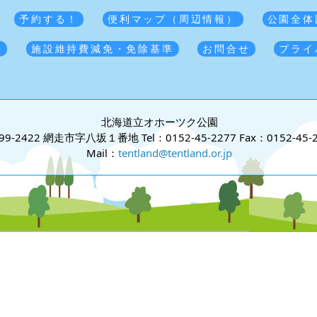
予約する！
便利マップ（周辺情報）
公園全体
覧
施設維持費減免・免除基準
お問合せ
プライ
北海道立オホーツク公園
99-2422 網走市字八坂１番地
Tel：0152-45-2277
Fax：0152-45-
Mail：
tentland@tentland.or.jp