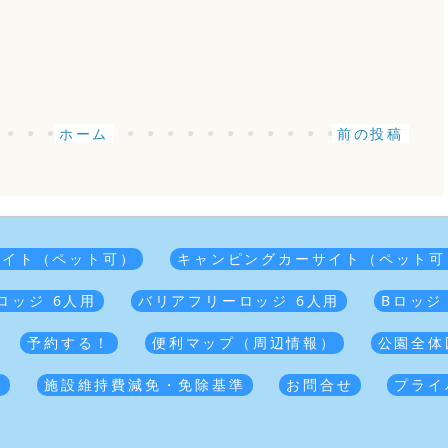
ホーム
前の投稿
サイト（ペット可）
キャンピングカーサイト（ペット可
ロッジ 6人用
バリアフリーロッジ 6人用
Bロッジ
予約する！
便利マップ（周辺情報）
公園全体
覧
施設維持費減免・免除基準
お問合せ
プライ