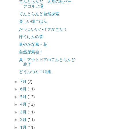
てんとらんど 天都の杜パー
クゴルフ場
てんとらんど自然探索
楽しい朝ごはん
かっこいいバイクがきた！
ぼうけんの森
爽やかな風・花
自然探索会！
夏！アウトドアinてんとらんど
終了
どうぶつミニ特集
7月
(7)
►
6月
(11)
►
5月
(12)
►
4月
(13)
►
3月
(11)
►
2月
(11)
►
1月
(11)
►