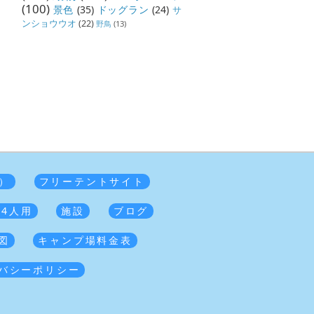
(100)
景色
(35)
ドッグラン
(24)
サ
ンショウウオ
(22)
野鳥
(13)
）
フリーテントサイト
 4人用
施設
ブログ
図
キャンプ場料金表
バシーポリシー