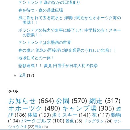
テントランド 森のなかの日溜まり
春を待つ・森の遊戯広場
風に吹かれて去る流氷と 海明け間近かなオホーツク海の
美味！！
ボランテアの協力で無事に終了した 中学校の歩くスキー
の授業！！
テントランドは水墨画の世界
春の嵐と 流氷の再接岸に観光業界のうれしい悲鳴！！
地域住民との一体！
悲願達成！！ 夏見 円選手が日本人初の快挙
2月
(17)
►
ラベル
お知らせ
(664)
公園
(570)
網走
(517)
オホーツク
(480)
キャンプ場
(305)
遊
び
(186)
体験
(159)
歩くスキー
(141)
花
(117)
動物
(104)
パークゴルフ
(100)
景色
(35)
ドッグラン
(24)
サン
ショウウオ
(22)
野鳥
(13)