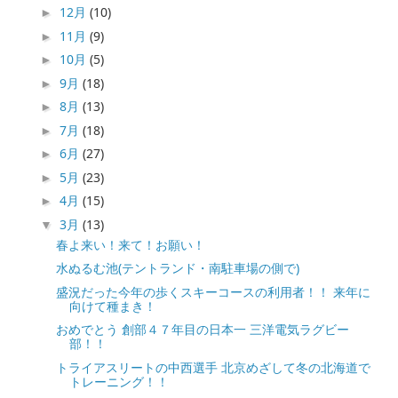
12月
(10)
►
11月
(9)
►
10月
(5)
►
9月
(18)
►
8月
(13)
►
7月
(18)
►
6月
(27)
►
5月
(23)
►
4月
(15)
►
3月
(13)
▼
春よ来い！来て！お願い！
水ぬるむ池(テントランド・南駐車場の側で)
盛況だった今年の歩くスキーコースの利用者！！ 来年に
向けて種まき！
おめでとう 創部４７年目の日本一 三洋電気ラグビー
部！！
トライアスリートの中西選手 北京めざして冬の北海道で
トレーニング！！