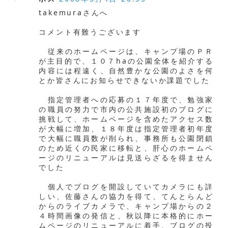
takemuraさんへ
コメント有難うございます
従来のホームページは、キャンプ場のＰＲ
が主目的で、１０７haの公園全体を紹介する
内容には程遠く、自然豊かな公園のよさを何
とか皆さんにお知らせできないか課題でした
指定管理者への応募の１７年度で、勉強家
の職員の努力で市内の公共施設初のブログに
挑戦して、ホームページを含めたアクセス数
が大幅に増加、１８年度は指定管理者初年度
で大幅に職員数が削られ、事務所も公園閉鎖
のため近くの民家に移転と、肝心のホームペ
ージのリニューアルは見送らざるを得ません
でした
個人でブログを開設していてカメラにも詳
しい、佐藤さんの協力を得て、てんとらんど
からのライブカメラで、キャンプ場からの２
４時間画像の発信と、秋以降に本格的にホー
ムページのリニューアルに着手、ブログの投