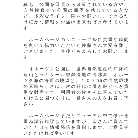
稿も、公園を日頃から散策されている方や、
自然観察会で公園の四季を感じている方な
ど、多彩なライター陣をお願いし、できるだ
け細かな情報をお届け出来ればと考えていま
す
ホームページのリニューアルに貴重な時間
を割いて協力いただいた佐藤さん大変有難う
ございました、今後ともよろしくお願いしま
す
オホーツク公園は、世界自然遺産の知床の
連山とラムサール登録湿地の濤沸湖、オホー
ツク海の海原の眺望と、１０７haの自然環境
の素晴らしさは、次の時代に引き継ぐべき貴
重な財産です、利用者の皆さんに喜んでいた
だける公園づくりに、皆さんの力をお貸し下
さい
ホームページまだリニューアル中で修正を
重ね試行錯誤していますが、皆さんに喜んで
いただける情報発信を目指します、ご意見等
いただければ幸いです