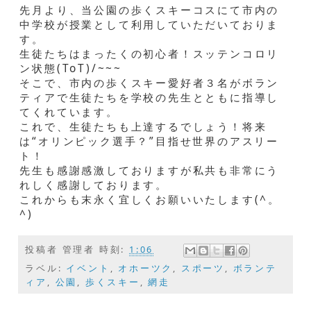
先月より、当公園の歩くスキーコスにて市内の
中学校が授業として利用していただいておりま
す。
生徒たちはまったくの初心者！スッテンコロリ
ン状態(ToT)/~~~
そこで、市内の歩くスキー愛好者３名がボラン
ティアで生徒たちを学校の先生とともに指導し
てくれています。
これで、生徒たちも上達するでしょう！将来
は“オリンピック選手？”目指せ世界のアスリー
ト！
先生も感謝感激しておりますが私共も非常にう
れしく感謝しております。
これからも末永く宜しくお願いいたします(^。
^)
投稿者
管理者
時刻:
1:06
ラベル:
イベント
,
オホーツク
,
スポーツ
,
ボランテ
ィア
,
公園
,
歩くスキー
,
網走