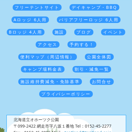
フリーテントサイト
デイキャンプ・BBQ
Aロッジ 6人用
バリアフリーロッジ 6人用
Bロッジ 4人用
施設
ブログ
イベント
アクセス
予約する！
便利マップ（周辺情報）
公園全体図
キャンプ場料金表
割引・減免一覧
施設維持費減免・免除基準
お問合せ
プライバシーポリシー
北海道立オホーツク公園
〒099-2422 網走市字八坂１番地
Tel：0152-45-2277