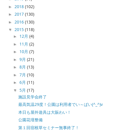
2018
(102)
►
2017
(130)
►
2016
(130)
►
2015
(118)
▼
12月
(4)
►
11月
(2)
►
10月
(7)
►
9月
(21)
►
8月
(13)
►
7月
(10)
►
6月
(11)
►
5月
(17)
▼
施設見学会終了
最高気温29度！公園は利用者でい～ぱい(^_^)v
本日も屋外遊具は大賑わい！
公園花壇整備
第１回宿根草セミナー無事終了！