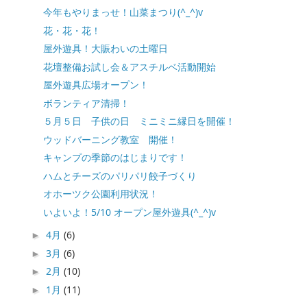
今年もやりまっせ！山菜まつり(^_^)v
花・花・花！
屋外遊具！大賑わいの土曜日
花壇整備お試し会＆アスチルベ活動開始
屋外遊具広場オープン！
ボランティア清掃！
５月５日 子供の日 ミニミニ縁日を開催！
ウッドバーニング教室 開催！
キャンプの季節のはじまりです！
ハムとチーズのパリパリ餃子づくり
オホーツク公園利用状況！
いよいよ！5/10 オープン屋外遊具(^_^)v
4月
(6)
►
3月
(6)
►
2月
(10)
►
1月
(11)
►