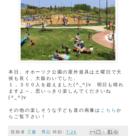
本日、オホーツク公園の屋外遊具は土曜日で天
候も良く、大賑わいでした。
１，３００人を超えました(^_^)v 明日も晴れ
ますよ～。思いっきり楽しんでくださいね
(^_^)v
その他の楽しそうな子ども達の画像は
こちら
か
らご覧下さい！
投稿者
工藤 秀記
時刻:
7:26