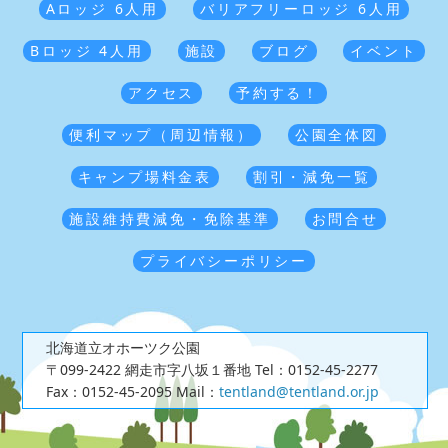
Aロッジ 6人用
バリアフリーロッジ 6人用
Bロッジ 4人用
施設
ブログ
イベント
アクセス
予約する！
便利マップ（周辺情報）
公園全体図
キャンプ場料金表
割引・減免一覧
施設維持費減免・免除基準
お問合せ
プライバシーポリシー
北海道立オホーツク公園
〒099-2422 網走市字八坂１番地
Tel：0152-45-2277
Fax：0152-45-2095
Mail：
tentland@tentland.or.jp