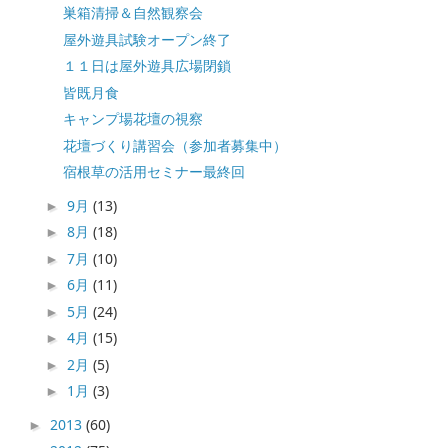
巣箱清掃＆自然観察会
屋外遊具試験オープン終了
１１日は屋外遊具広場閉鎖
皆既月食
キャンプ場花壇の視察
花壇づくり講習会（参加者募集中）
宿根草の活用セミナー最終回
9月
(13)
►
8月
(18)
►
7月
(10)
►
6月
(11)
►
5月
(24)
►
4月
(15)
►
2月
(5)
►
1月
(3)
►
2013
(60)
►