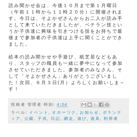
読み聞かせ会は、今後１０月まで第１月曜日
（午前１１時から１１時２０分）に開催されま
す。今日は、そよかぜさんからお二人が読み手
として来ていただきましたが、ベテラン技とい
うか子供達に興味を引きつける技をお持ちで最
後まで参加者の子供達は上手に聞くことができ
ました。
絵本の読み聞かせや手遊び、紙芝居などもあ
り、スタッフの職員も一緒に夢中になって参加
させていただきました。参加者のみなさん、そ
して「そよかぜさん」ありがとうございまし
た！次回、６月３日(月）よろしくお願いしま～
す！
投稿者
管理者
時刻:
4:04
ラベル:
イベント
,
オホーツク
,
お知らせ
,
ボランテ
ィア
,
公園
,
子供
,
日記
,
網走
,
遊び
,
遊具
,
利用者