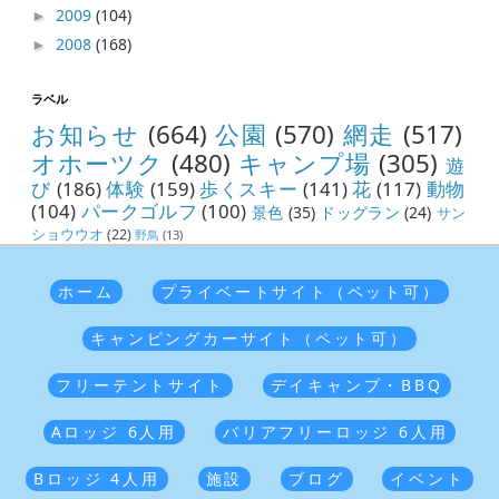
2009
(104)
►
2008
(168)
►
ラベル
お知らせ
(664)
公園
(570)
網走
(517)
オホーツク
(480)
キャンプ場
(305)
遊
び
(186)
体験
(159)
歩くスキー
(141)
花
(117)
動物
(104)
パークゴルフ
(100)
景色
(35)
ドッグラン
(24)
サン
ショウウオ
(22)
野鳥
(13)
ホーム
プライベートサイト（ペット可）
キャンピングカーサイト（ペット可）
フリーテントサイト
デイキャンプ・BBQ
Aロッジ 6人用
バリアフリーロッジ 6人用
Bロッジ 4人用
施設
ブログ
イベント