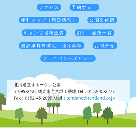
アクセス
予約する！
便利マップ（周辺情報）
公園全体図
キャンプ場料金表
割引・減免一覧
施設維持費減免・免除基準
お問合せ
プライバシーポリシー
北海道立オホーツク公園
〒099-2422 網走市字八坂１番地
Tel：0152-45-2277
Fax：0152-45-2095
Mail：
tentland@tentland.or.jp