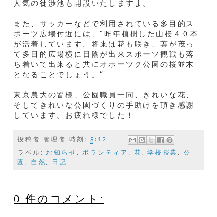
人気の徒渉池も開設いたしますよ。
また、サッカーなどで利用されている多目的ス
ポーツ広場付近には、“昨年植樹した山桜４０本
が活着しています。将来は花も咲き、葉が茂っ
て多目的広場横に日陰が出来スポーツ観戦も落
ち着いて出来ると共にオホーツク公園の桜並木
となることでしょう。“
東京農大の皆様、公園職員一同、きれいな花、
そしてきれいな公園づくりの手助けを頂き感謝
しています。お疲れ様でした！
投稿者
管理者
時刻:
3:12
ラベル:
お知らせ
,
ボランティア
,
花
,
学校授業
,
公
園
,
自然
,
日記
0 件のコメント: