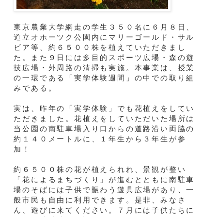
東京農業大学網走の学生３５０名に６月８日、
道立オホーツク公園内にマリーゴールド・サル
ビア等、約６５００株を植えていただきまし
た。また９日には多目的スポーツ広場・森の遊
技広場・外周路の清掃も実施。本事業は、授業
の一環である「実学体験週間」の中での取り組
みである。
実は、昨年の「実学体験」でも花植えをしてい
ただきました。花植えをしていただいた場所は
当公園の南駐車場入り口からの道路沿い両脇の
約１４０メートルに、１年生から３年生が参
加！
約６５００株の花が植えられれ、景観が整い
「花によるまちづくり」が進むとともに南駐車
場のそばには子供で賑わう遊具広場があり、一
般市民も自由に利用できます。是非、みなさ
ん、遊びに来てください。７月には子供たちに