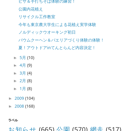
ピザ＆手打ちそば体験の練習！
公園内花植え
リサイクル工作教室
今年も東京農大学生による花植え実学体験
ノルディックウオーキング初日
バウムクーヘン＆パエリアづくり体験の体験！
夏！アウトドアinてんとらんど内容決定！
5月
(10)
►
4月
(9)
►
3月
(4)
►
2月
(8)
►
1月
(8)
►
2009
(104)
►
2008
(168)
►
ラベル
お知らせ
(665)
公園
(570)
網走
(517)