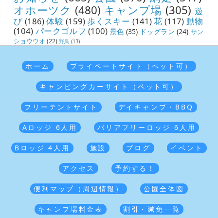
オホーツク
(480)
キャンプ場
(305)
遊
び
(186)
体験
(159)
歩くスキー
(141)
花
(117)
動物
(104)
パークゴルフ
(100)
景色
(35)
ドッグラン
(24)
サン
ショウウオ
(22)
野鳥
(13)
ホーム
プライベートサイト（ペット可）
キャンピングカーサイト（ペット可）
フリーテントサイト
デイキャンプ・BBQ
Aロッジ 6人用
バリアフリーロッジ 6人用
Bロッジ 4人用
施設
ブログ
イベント
アクセス
予約する！
便利マップ（周辺情報）
公園全体図
キャンプ場料金表
割引・減免一覧