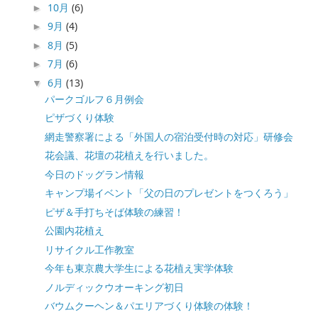
10月
(6)
►
9月
(4)
►
8月
(5)
►
7月
(6)
►
6月
(13)
▼
パークゴルフ６月例会
ピザづくり体験
網走警察署による「外国人の宿泊受付時の対応」研修会
花会議、花壇の花植えを行いました。
今日のドッグラン情報
キャンプ場イベント「父の日のプレゼントをつくろう」
ピザ＆手打ちそば体験の練習！
公園内花植え
リサイクル工作教室
今年も東京農大学生による花植え実学体験
ノルディックウオーキング初日
バウムクーヘン＆パエリアづくり体験の体験！