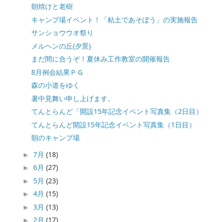
朝焼けと老樹
キャンプ場イベント！「粘土であそぼう」の実施報告
サンショウウオ祭り
メルヘンの丘(夕景)
まだ間に合うぞ！夏休み工作教室の開催報告
8月例会結果ＰＧ
森の小道をゆく
暑中見舞い申し上げます。
てんとらんど「開設15年記念イベント写真集（2日目）
てんとらんど開設15年記念イベント写真集（1日目）
朝のキャンプ場
7月
(18)
►
6月
(27)
►
5月
(23)
►
4月
(15)
►
3月
(13)
►
2月
(17)
►