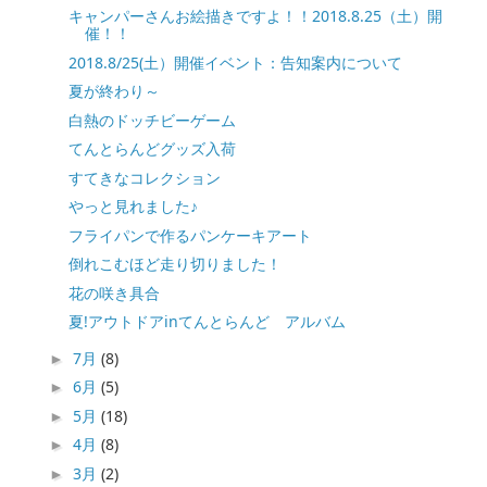
キャンパーさんお絵描きですよ！！2018.8.25（土）開
催！！
2018.8/25(土）開催イベント：告知案内について
夏が終わり～
白熱のドッチビーゲーム
てんとらんどグッズ入荷
すてきなコレクション
やっと見れました♪
フライパンで作るパンケーキアート
倒れこむほど走り切りました！
花の咲き具合
夏!アウトドアinてんとらんど アルバム
7月
(8)
►
6月
(5)
►
5月
(18)
►
4月
(8)
►
3月
(2)
►