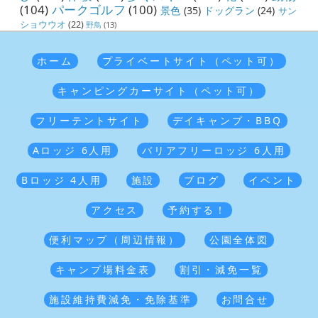
(104)
パークゴルフ
(100)
景色
(35)
ドッグラン
(24)
サン
ショウウオ
(22)
野鳥
(13)
ホーム
プライベートサイト（ペット可）
キャンピングカーサイト（ペット可）
フリーテントサイト
デイキャンプ・BBQ
Aロッジ 6人用
バリアフリーロッジ 6人用
Bロッジ 4人用
施設
ブログ
イベント
アクセス
予約する！
便利マップ（周辺情報）
公園全体図
キャンプ場料金表
割引・減免一覧
施設維持費減免・免除基準
お問合せ