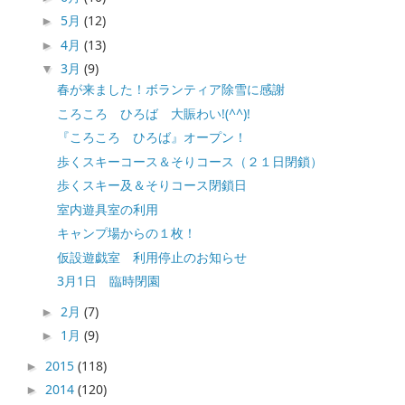
5月
(12)
►
4月
(13)
►
3月
(9)
▼
春が来ました！ボランティア除雪に感謝
ころころ ひろば 大賑わい!(^^)!
『ころころ ひろば』オープン！
歩くスキーコース＆そりコース（２１日閉鎖）
歩くスキー及＆そりコース閉鎖日
室内遊具室の利用
キャンプ場からの１枚！
仮設遊戯室 利用停止のお知らせ
3月1日 臨時閉園
2月
(7)
►
1月
(9)
►
2015
(118)
►
2014
(120)
►