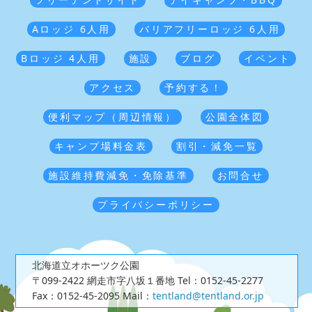
Aロッジ 6人用
バリアフリーロッジ 6人用
Bロッジ 4人用
施設
ブログ
イベント
アクセス
予約する！
便利マップ（周辺情報）
公園全体図
キャンプ場料金表
割引・減免一覧
施設維持費減免・免除基準
お問合せ
プライバシーポリシー
北海道立オホーツク公園
〒099-2422 網走市字八坂１番地
Tel：0152-45-2277
Fax：0152-45-2095
Mail：
tentland@tentland.or.jp