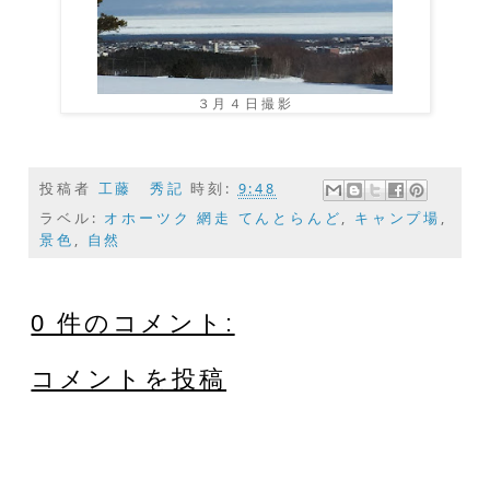
３月４日撮影
投稿者
工藤 秀記
時刻:
9:48
ラベル:
オホーツク 網走 てんとらんど
,
キャンプ場
,
景色
,
自然
0 件のコメント:
コメントを投稿