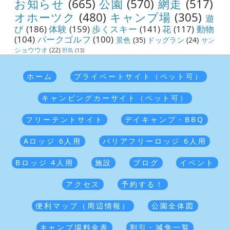
お知らせ
(665)
公園
(570)
網走
(517)
オホーツク
(480)
キャンプ場
(305)
遊
び
(186)
体験
(159)
歩くスキー
(141)
花
(117)
動物
(104)
パークゴルフ
(100)
景色
(35)
ドッグラン
(24)
サン
ショウウオ
(22)
野鳥
(13)
ホーム
プライベートサイト（ペット可）
キャンピングカーサイト（ペット可）
フリーテントサイト
デイキャンプ・BBQ
Aロッジ 6人用
バリアフリーロッジ 6人用
Bロッジ 4人用
施設
ブログ
イベント
アクセス
予約する！
便利マップ（周辺情報）
公園全体図
キャンプ場料金表
割引・減免一覧