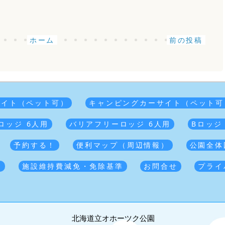
ホーム
前の投稿
サイト（ペット可）
キャンピングカーサイト（ペット可
ロッジ 6人用
バリアフリーロッジ 6人用
Bロッジ
予約する！
便利マップ（周辺情報）
公園全体
覧
施設維持費減免・免除基準
お問合せ
プライ
北海道立オホーツク公園