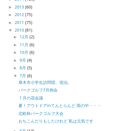
2013
(60)
►
2012
(75)
►
2011
(75)
►
2010
(81)
▼
12月
(2)
►
11月
(6)
►
10月
(6)
►
9月
(4)
►
8月
(5)
►
7月
(6)
▼
厚木市小学生訪問団、宿泊。
パークゴルフ7月例会
７月の花会議
夏！アウトドアinてんとらんど 雨の中・・・
北欧杯パークゴルフ大会
おちこんだりもしたけれど 私は元気です
6月
(13)
►