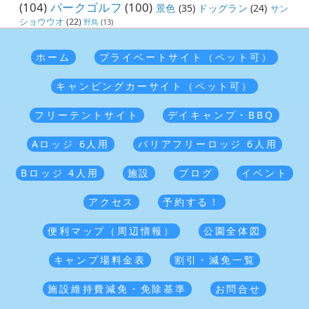
(104)
パークゴルフ
(100)
景色
(35)
ドッグラン
(24)
サン
ショウウオ
(22)
野鳥
(13)
ホーム
プライベートサイト（ペット可）
キャンピングカーサイト（ペット可）
フリーテントサイト
デイキャンプ・BBQ
Aロッジ 6人用
バリアフリーロッジ 6人用
Bロッジ 4人用
施設
ブログ
イベント
アクセス
予約する！
便利マップ（周辺情報）
公園全体図
キャンプ場料金表
割引・減免一覧
施設維持費減免・免除基準
お問合せ