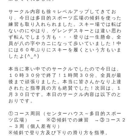
サークル内容も徐々レベルアップしてきてお
り、今日は多目的スポーツ広場の傾斜を使った
練習も取り入れられました。スキー場では転ば
ないのにやはり、ゲレンデスキーとは違い思わ
ず転んでしまう方も・・・登りは一生懸命、全
員が八の字やカニになって歩いていました！中
には６０年ぶりにスキーを履くという方もいま
したよ(^_^)
本当に寒い中でのサークルでしたので今日は、
１０時３０分で終了！１時間３０分、全員が最
後まで頑張りました。本当に皆さんかなり上達
されたと指導員の方も絶賛でした！次回は、１
月３０日です。本日のサークル内容は以下のと
おりです。
①コース周回（センターハウス～多目的スポー
ツ広場） → ※②傾斜での練習 →③コース２
～３周（個人差有り）
※傾斜で登り方及び下りの滑り方を指導。