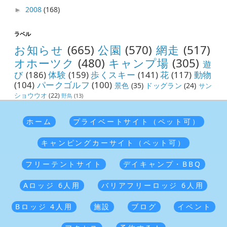
2008
(168)
►
ラベル
お知らせ
(665)
公園
(570)
網走
(517)
オホーツク
(480)
キャンプ場
(305)
遊
び
(186)
体験
(159)
歩くスキー
(141)
花
(117)
動物
(104)
パークゴルフ
(100)
景色
(35)
ドッグラン
(24)
サン
ショウウオ
(22)
野鳥
(13)
ホーム
プライベートサイト（ペット可）
キャンピングカーサイト（ペット可）
フリーテントサイト
デイキャンプ・BBQ
Aロッジ 6人用
バリアフリーロッジ 6人用
Bロッジ 4人用
施設
ブログ
イベント