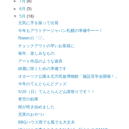
7月
(8)
►
6月
(5)
►
5月
(18)
▼
元気に手を振って出発
今年もアウトデージャパン札幌の準備中ーー！
flowerの「♡」
チェックアウトの早いお客様に
毎年、楽しみなもの
アート作品のような遊具
綺麗に咲くための準備です
オホーツク公園＆北方民族博物館「施設見学会開催！」
今年のてんとらんどグッズ
5/20（日）てんとらんど山菜祭りです！！
青空の効果
桜が咲き始めました
充実のおやつ♪
BBQハウス雨でも風でも大丈夫