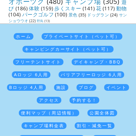
オホーツク
(480)
キャンプ場
(305)
遊
び
(186)
体験
(159)
歩くスキー
(141)
花
(117)
動物
(104)
パークゴルフ
(100)
景色
(35)
ドッグラン
(24)
サン
ショウウオ
(22)
野鳥
(13)
ホーム
プライベートサイト（ペット可）
キャンピングカーサイト（ペット可）
フリーテントサイト
デイキャンプ・BBQ
Aロッジ 6人用
バリアフリーロッジ 6人用
Bロッジ 4人用
施設
ブログ
イベント
アクセス
予約する！
便利マップ（周辺情報）
公園全体図
キャンプ場料金表
割引・減免一覧