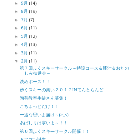
9月
(14)
►
8月
(19)
►
7月
(7)
►
6月
(11)
►
5月
(12)
►
4月
(13)
►
3月
(11)
►
2月
(11)
▼
第７回歩くスキーサークル～特設コース＆豚汁＆おたの
しみ抽選会～
決めポーズ！！
歩くスキーの集い２０１７INてんとらんど
陶芸教室生徒さん募集！！
こちょっとだけ！！
一途な思いよ届け～(>_<)
あばしりは寒いよ～！！
第６回歩くスキ―サークル開催！！
ドアマン誕生