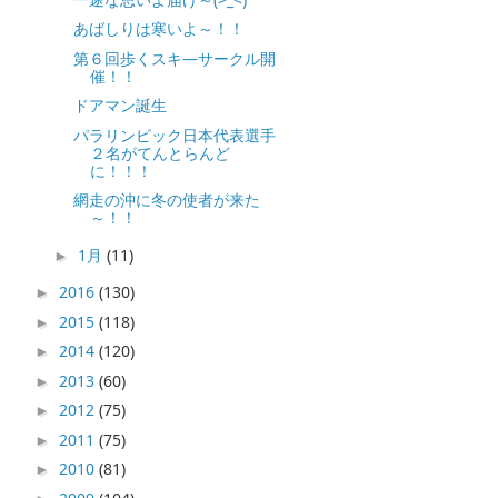
あばしりは寒いよ～！！
第６回歩くスキ―サークル開
催！！
ドアマン誕生
パラリンピック日本代表選手
２名がてんとらんど
に！！！
網走の沖に冬の使者が来た
～！！
1月
(11)
►
2016
(130)
►
2015
(118)
►
2014
(120)
►
2013
(60)
►
2012
(75)
►
2011
(75)
►
2010
(81)
►