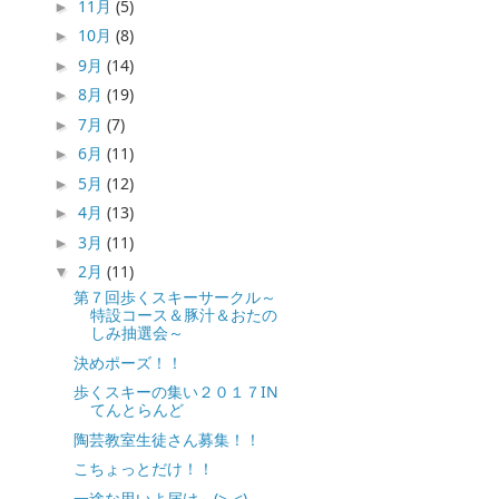
11月
(5)
►
10月
(8)
►
9月
(14)
►
8月
(19)
►
7月
(7)
►
6月
(11)
►
5月
(12)
►
4月
(13)
►
3月
(11)
►
2月
(11)
▼
第７回歩くスキーサークル～
特設コース＆豚汁＆おたの
しみ抽選会～
決めポーズ！！
歩くスキーの集い２０１７IN
てんとらんど
陶芸教室生徒さん募集！！
こちょっとだけ！！
一途な思いよ届け～(>_<)