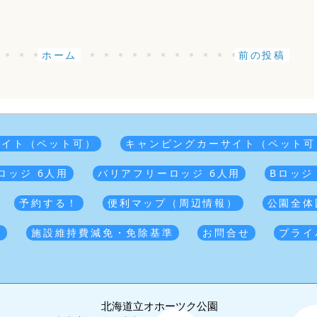
ホーム
前の投稿
サイト（ペット可）
キャンピングカーサイト（ペット可
ロッジ 6人用
バリアフリーロッジ 6人用
Bロッジ
予約する！
便利マップ（周辺情報）
公園全体
覧
施設維持費減免・免除基準
お問合せ
プライ
北海道立オホーツク公園