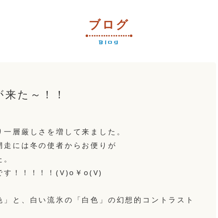
ブログ
Blog
が来た～！！
り一層厳しさを増して来ました。
走には冬の使者からお便りが
た。
！！！！！(V)o￥o(V)
」と、白い流氷の「白色」の幻想的コントラスト