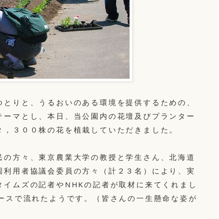
ゆとりと、うるおいのある環境を提供するための、
テーマとし、本日、当公園内の花壇及びプランター
２，３００株の花を植栽していただきました。
民の方々、東京農業大学の教授と学生さん、北海道
園利用者協議会委員の方々（計２３名）により、実
タイムズの記者やNHKの記者が取材に来てくれまし
ュースで流れたようです。（皆さんの一生懸命な姿が