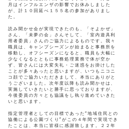
月はインフルエンザの影響でお休みしました
が、計１０回延べ１５５名の参加がありまし
た。
読み聞かせ会が実現できたのも、「そよかぜ」
さん、「未夢の会」さんそして、「室内遊具利
用者委員」さんのご協力によるものです。我々
職員は、キャンプシーズンが始まると事務所を
移動し、オフシーズンになると、職員も大幅に
少なくなるとともに事務処理業務で体が空か
ず、皆さんには大変失礼・ご迷惑をお掛けした
ことが多々あったと思いますが、いつもニコニ
コ顔でご協力いただきまして、本当にありがと
うございました。次年度以降も読み聞かせは、
実施していきたいと勝手に思っておりますが、
今後委員の方々とも協議をし執り進めていきた
いと思います。
指定管理者としての目標であった“地域住民との
協働による公園づくり”がこの４年間で実現でき
たことは、本当に皆様に感謝致します。２２年