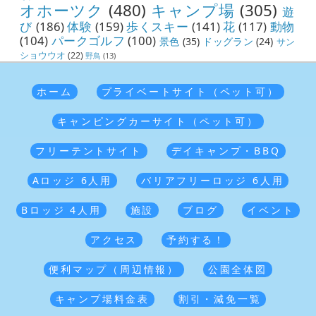
オホーツク
(480)
キャンプ場
(305)
遊
び
(186)
体験
(159)
歩くスキー
(141)
花
(117)
動物
(104)
パークゴルフ
(100)
景色
(35)
ドッグラン
(24)
サン
ショウウオ
(22)
野鳥
(13)
ホーム
プライベートサイト（ペット可）
キャンピングカーサイト（ペット可）
フリーテントサイト
デイキャンプ・BBQ
Aロッジ 6人用
バリアフリーロッジ 6人用
Bロッジ 4人用
施設
ブログ
イベント
アクセス
予約する！
便利マップ（周辺情報）
公園全体図
キャンプ場料金表
割引・減免一覧