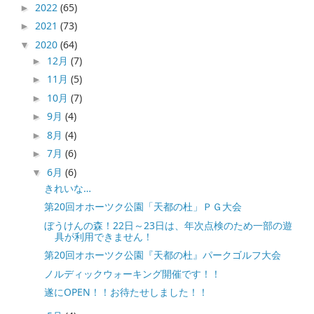
2022
(65)
►
2021
(73)
►
2020
(64)
▼
12月
(7)
►
11月
(5)
►
10月
(7)
►
9月
(4)
►
8月
(4)
►
7月
(6)
►
6月
(6)
▼
きれいな…
第20回オホーツク公園「天都の杜」ＰＧ大会
ぼうけんの森！22日～23日は、年次点検のため一部の遊
具が利用できません！
第20回オホーツク公園『天都の杜』パークゴルフ大会
ノルディックウォーキング開催です！！
遂にOPEN！！お待たせしました！！