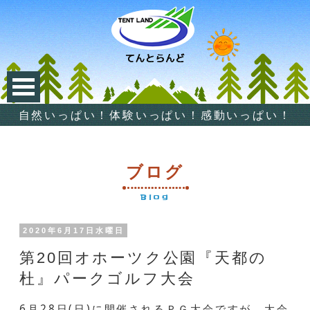
自然いっぱい！体験いっぱい！感動いっぱい！
ブログ
Blog
2020年6月17日水曜日
第20回オホーツク公園『天都の
杜』パークゴルフ大会
6月28日(日)に開催されるＰＧ大会ですが、大会