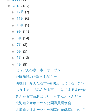
2018
(102)
▼
12月
(7)
►
11月
(6)
►
10月
(5)
►
9月
(11)
►
8月
(14)
►
7月
(8)
►
6月
(5)
►
5月
(18)
►
4月
(8)
▼
ぼうけんの森！本日オープン
公園施設の開設のお知らせ
明後日！みんたる市in網走がはじまるよ(^^♪
もうすぐ！『みんたる市』 はじまるよ(^^)v
みんたる市inあばしり ～てんとらんど～
北海道立オホーツク公園職員研修会
北海道立オホーツク公園室内遊戯室について