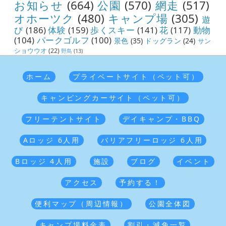
お知らせ
(664)
公園
(570)
網走
(517)
オホーツク
(480)
キャンプ場
(305)
遊
び
(186)
体験
(159)
歩くスキー
(141)
花
(117)
動物
(104)
パークゴルフ
(100)
景色
(35)
ドッグラン
(24)
サン
ショウウオ
(22)
野鳥
(13)
ホーム
プライベートサイト（ペット可）
キャンピングカーサイト（ペット可）
フリーテントサイト
デイキャンプ・BBQ
Aロッジ 6人用
バリアフリーロッジ 6人用
Bロッジ 4人用
施設
ブログ
イベント
アクセス
予約する！
便利マップ（周辺情報）
公園全体図
キャンプ場料金表
割引・減免一覧