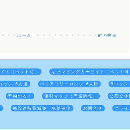
ホーム
前の投稿
サイト（ペット可）
キャンピングカーサイト（ペット可
ロッジ 6人用
バリアフリーロッジ 6人用
Bロッジ
予約する！
便利マップ（周辺情報）
公園全体
覧
施設維持費減免・免除基準
お問合せ
プライ