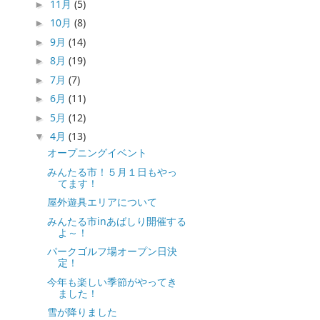
11月
(5)
►
10月
(8)
►
9月
(14)
►
8月
(19)
►
7月
(7)
►
6月
(11)
►
5月
(12)
►
4月
(13)
▼
オープニングイベント
みんたる市！５月１日もやっ
てます！
屋外遊具エリアについて
みんたる市inあばしり開催する
よ～！
パークゴルフ場オープン日決
定！
今年も楽しい季節がやってき
ました！
雪が降りました