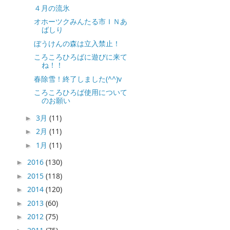
４月の流氷
オホーツクみんたる市ＩＮあ
ばしり
ぼうけんの森は立入禁止！
ころころひろばに遊びに来て
ね！！
春除雪！終了しました(^^)v
ころころひろば使用について
のお願い
3月
(11)
►
2月
(11)
►
1月
(11)
►
2016
(130)
►
2015
(118)
►
2014
(120)
►
2013
(60)
►
2012
(75)
►