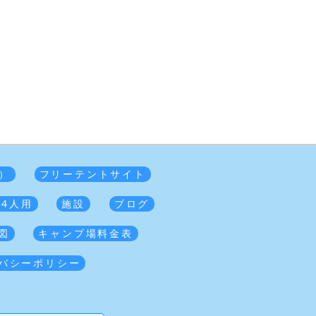
）
フリーテントサイト
 4人用
施設
ブログ
図
キャンプ場料金表
バシーポリシー