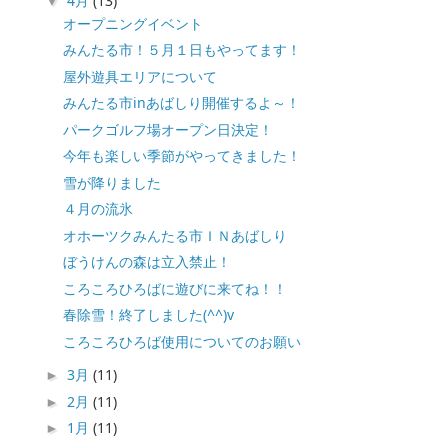
4月
(13)
▼
オープニングイベント
みんたる市！５月１日もやってます！
屋外遊具エリアについて
みんたる市inあばしり開催するよ～！
パークゴルフ場オープン日決定！
今年も楽しい季節がやってきました！
雪が降りました
４月の流氷
オホーツクみんたる市ＩＮあばしり
ぼうけんの森は立入禁止！
ころころひろばに遊びに来てね！！
春除雪！終了しました(^^)v
ころころひろば使用についてのお願い
3月
(11)
►
2月
(11)
►
1月
(11)
►