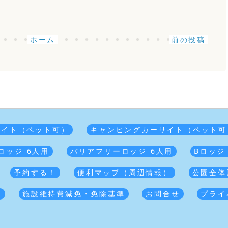
ホーム
前の投稿
サイト（ペット可）
キャンピングカーサイト（ペット可
ロッジ 6人用
バリアフリーロッジ 6人用
Bロッジ
予約する！
便利マップ（周辺情報）
公園全体
覧
施設維持費減免・免除基準
お問合せ
プライ