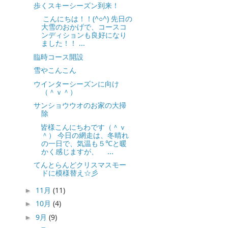
歩くスキーシーズン到来！
こんにちは！！(^○^) 先日の
大雪のおかげで、コースコ
ンディションも良好になり
ました！！ ...
臨時コース開設
雪やこんこん
ウインターシーズンに向け
（＾ｖ＾）
サンショウウオのお家の大掃
除
皆様こんにちわです（＾ｖ
＾） 今日の網走は、冬晴れ
の一日で、気温も５℃と暖
かく感じますが、 ...
てんとらんどクリスマスモー
ドに模様替え☆彡
11月
(11)
►
10月
(4)
►
9月
(9)
►