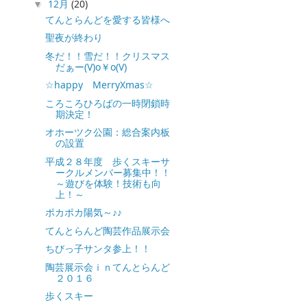
12月
(20)
▼
てんとらんどを愛する皆様へ
聖夜が終わり
冬だ！！雪だ！！クリスマス
だぁー(V)o￥o(V)
☆happy MerryXmas☆
ころころひろばの一時閉鎖時
期決定！
オホーツク公園：総合案内板
の設置
平成２８年度 歩くスキーサ
ークルメンバー募集中！！
～遊びを体験！技術も向
上！～
ポカポカ陽気～♪♪
てんとらんど陶芸作品展示会
ちびっ子サンタ参上！！
陶芸展示会ｉｎてんとらんど
２０１６
歩くスキー