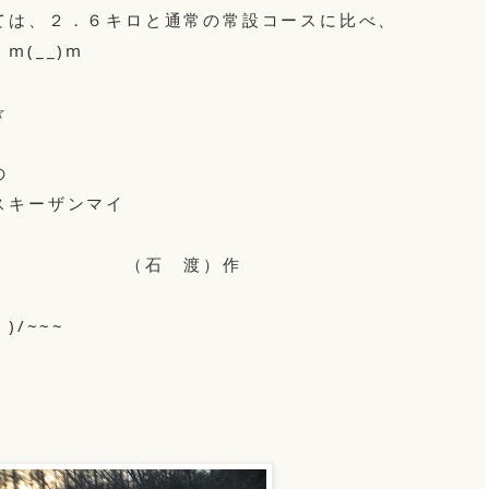
は、２．６キロと通常の常設コースに比べ、
(__)m
☆
の
ーザンマイ
渡）作
/~~~