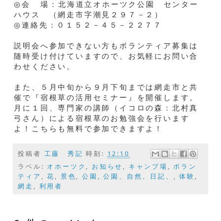
◎会 場：北海道立オホーツク公園 センター
ハウス （網走市字潮見２９７－２）
◎連絡先：０１５２－４５－２２７７
説明会へ参加できない方もボランティア募集は
随時受け付けていますので、お気軽にお問い合
わせください。
また、５月中旬から９月下旬までは網走市と共
催で『宿根草の活用セミナー』を開催します。
月に１回、専門家の講師（イコロの森：北村真
弓さん）による宿根草のお勉強会を行います
よ！こちらも無料で参加できますよ！
投稿者
工藤 秀記
時刻:
12:10
ラベル:
オホーツク
,
お知らせ
,
キャンプ場
,
ボラン
ティア
,
花
,
景色
,
公園
,
公園、自然、日記、
,
体験
,
網走
,
利用者