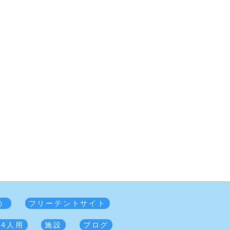
）
フリーテントサイト
 4人用
施設
ブログ