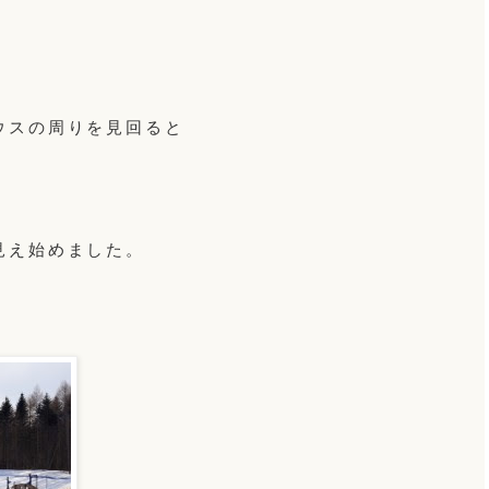
。
ウスの周りを見回ると
見え始めました。