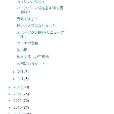
もういいかなぁ？
パークゴルフ場も急加速で雪
解け！
元気ですよ！
良いお天気になりました
オホーツク公園HPリニューア
ル！
ケーナの音色
強い風
めまぐるしい空模様
公園にも春が・・・
2月
(5)
►
1月
(3)
►
2013
(60)
►
2012
(75)
►
2011
(75)
►
2010
(81)
►
2009
(104)