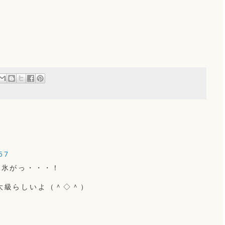
57
流氷がっ・・・！
大級らしいよ（＾◇＾）