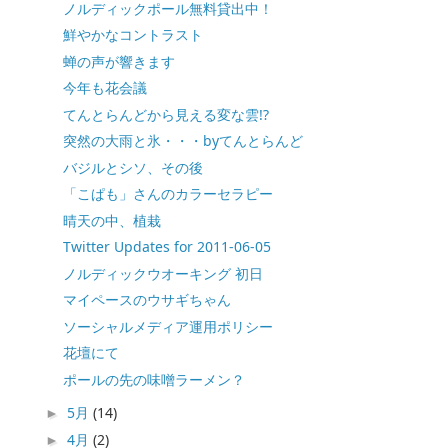
ノルディックポール無料貸出中！
鮮やかなコントラスト
蝉の声が響きます
今年も花会議
てんとらんどから見える変な雲!?
突然の大雨と氷・・・byてんとらんど
バジルとシソ、その後
「こぱも」さんのカラーセラピー
晴天の中、植栽
Twitter Updates for 2011-06-05
ノルディックウオーキング 初日
マイペースのウサギちゃん
ソーシャルメディア運用ポリシー
花壇にて
ポールの先の味噌ラーメン？
5月
(14)
►
4月
(2)
►