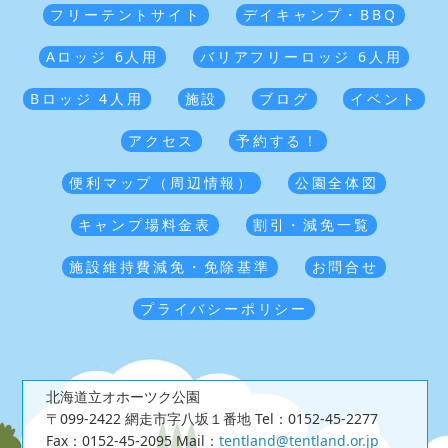
フリーテントサイト
デイキャンプ・BBQ
Aロッジ 6人用
バリアフリーロッジ 6人用
Bロッジ 4人用
施設
ブログ
イベント
アクセス
予約する！
便利マップ（周辺情報）
公園全体図
キャンプ場料金表
割引・減免一覧
施設維持費減免・免除基準
お問合せ
プライバシーポリシー
北海道立オホーツク公園
〒099-2422 網走市字八坂１番地
Tel：0152-45-2277
Fax：0152-45-2095
Mail：
tentland@tentland.or.jp