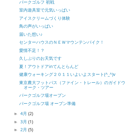
パークゴルフ 初戦
室内遊具室で元気いっぱい
アイスクリームづくり体験
鳥の声がいっぱい
届いた想い♪
センターハウスのＮＥＷマウンテンバイク！
愛情不足！？
久しぶりのお天気です
夏！アウトドアinてんとらんど
健康ウォーキング２０１１いよいよスタート(^_^)v
東京農大フットパス（ファイン・トレール）のガイドウ
オーク・ツアー
パークゴルフ場オープン
パークゴルフ場 オープン準備
4月
(2)
►
3月
(1)
►
2月
(5)
►