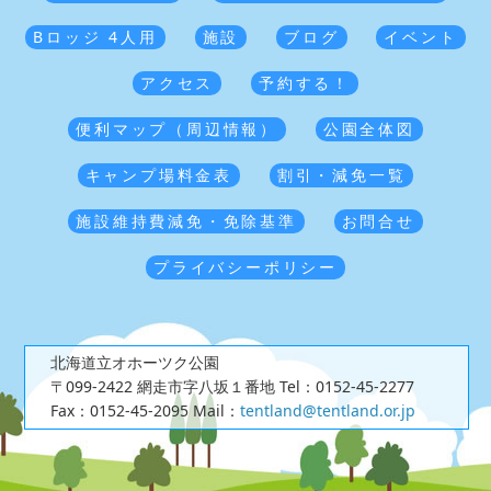
Bロッジ 4人用
施設
ブログ
イベント
アクセス
予約する！
便利マップ（周辺情報）
公園全体図
キャンプ場料金表
割引・減免一覧
施設維持費減免・免除基準
お問合せ
プライバシーポリシー
北海道立オホーツク公園
〒099-2422 網走市字八坂１番地
Tel：0152-45-2277
Fax：0152-45-2095
Mail：
tentland@tentland.or.jp