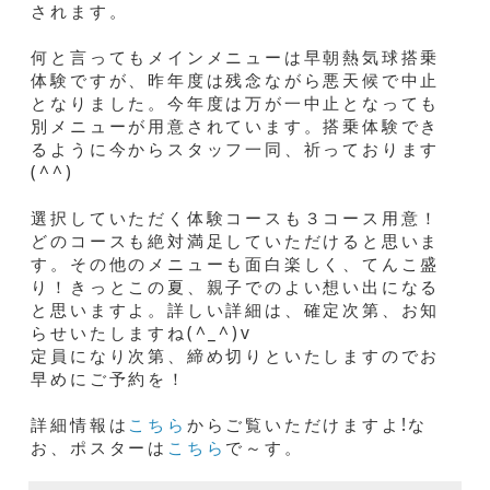
されます。
何と言ってもメインメニューは早朝熱気球搭乗
体験ですが、昨年度は残念ながら悪天候で中止
となりました。今年度は万が一中止となっても
別メニューが用意されています。搭乗体験でき
るように今からスタッフ一同、祈っております
(^^)
選択していただく体験コースも３コース用意！
どのコースも絶対満足していただけると思いま
す。その他のメニューも面白楽しく、てんこ盛
り！きっとこの夏、親子でのよい想い出になる
と思いますよ。詳しい詳細は、確定次第、お知
らせいたしますね(^_^)v
定員になり次第、締め切りといたしますのでお
早めにご予約を！
詳細情報は
こちら
からご覧いただけますよ!な
お、ポスターは
こちら
で～す。