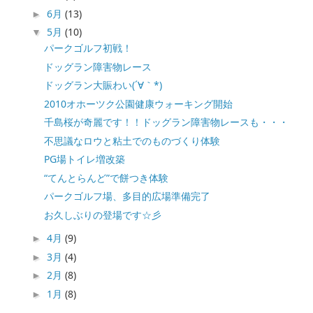
6月
(13)
►
5月
(10)
▼
パークゴルフ初戦！
ドッグラン障害物レース
ドッグラン大賑わい(´∀｀*)
2010オホーツク公園健康ウォーキング開始
千島桜が奇麗です！！ドッグラン障害物レースも・・・
不思議なロウと粘土でのものづくり体験
PG場トイレ増改築
“てんとらんど”で餅つき体験
パークゴルフ場、多目的広場準備完了
お久しぶりの登場です☆彡
4月
(9)
►
3月
(4)
►
2月
(8)
►
1月
(8)
►