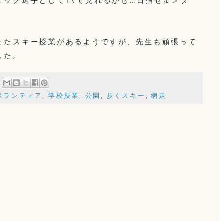
ピック選手としてTVで見れるかも…目指せ金メダ
またスキー授業があるようですが、先生も頑張って
した。
ボランティア
,
学校授業
,
公園
,
歩くスキー
,
網走