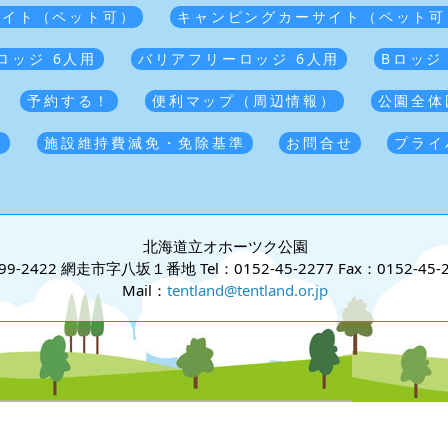
サイト（ペット可）
キャンピングカーサイト（ペット可
ロッジ 6人用
バリアフリーロッジ 6人用
Bロッジ
予約する！
便利マップ（周辺情報）
公園全体
覧
施設維持費減免・免除基準
お問合せ
プライ
北海道立オホーツク公園
99-2422 網走市字八坂１番地
Tel：0152-45-2277
Fax：0152-45-
Mail：
tentland@tentland.or.jp