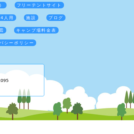
）
フリーテントサイト
 4人用
施設
ブログ
図
キャンプ場料金表
バシーポリシー
2095