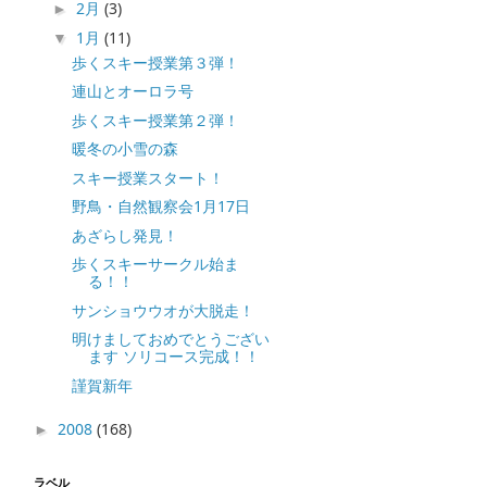
2月
(3)
►
1月
(11)
▼
歩くスキー授業第３弾！
連山とオーロラ号
歩くスキー授業第２弾！
暖冬の小雪の森
スキー授業スタート！
野鳥・自然観察会1月17日
あざらし発見！
歩くスキーサークル始ま
る！！
サンショウウオが大脱走！
明けましておめでとうござい
ます ソリコース完成！！
謹賀新年
2008
(168)
►
ラベル