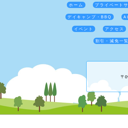
ホーム
プライベート
デイキャンプ・BBQ
A
イベント
アクセス
割引・減免一
〒0