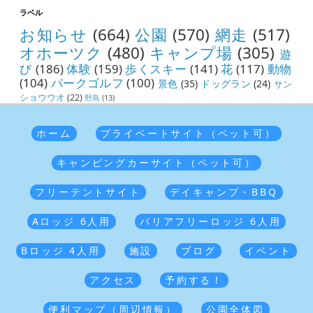
ラベル
お知らせ
(664)
公園
(570)
網走
(517)
オホーツク
(480)
キャンプ場
(305)
遊
び
(186)
体験
(159)
歩くスキー
(141)
花
(117)
動物
(104)
パークゴルフ
(100)
景色
(35)
ドッグラン
(24)
サン
ショウウオ
(22)
野鳥
(13)
ホーム
プライベートサイト（ペット可）
キャンピングカーサイト（ペット可）
フリーテントサイト
デイキャンプ・BBQ
Aロッジ 6人用
バリアフリーロッジ 6人用
Bロッジ 4人用
施設
ブログ
イベント
アクセス
予約する！
便利マップ（周辺情報）
公園全体図