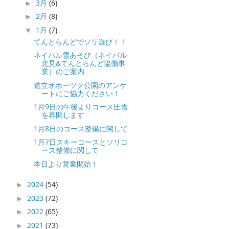
3月
(6)
►
2月
(8)
►
1月
(7)
▼
てんとらんどでソリ遊び！！
ネイパル雪あそび（ネイパル
北見&てんとらんど協働事
業）のご案内
道立オホーツク公園のアンケ
ートにご協力ください！
1月9日の午後よりコース圧雪
を再開します
1月8日のコース整備に関して
1月7日スキーコースとソリコ
ース整備に関して
本日より営業開始！
2024
(54)
►
2023
(72)
►
2022
(65)
►
2021
(73)
►