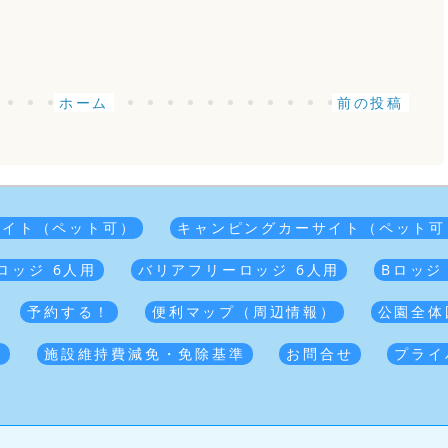
ホーム
前の投稿
サイト（ペット可）
キャンピングカーサイト（ペット可
ロッジ 6人用
バリアフリーロッジ 6人用
Bロッジ
予約する！
便利マップ（周辺情報）
公園全体
覧
施設維持費減免・免除基準
お問合せ
プライ