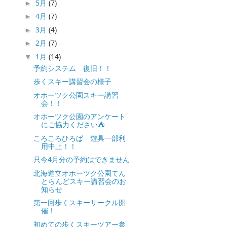
5月
(7)
►
4月
(7)
►
3月
(4)
►
2月
(7)
►
1月
(14)
▼
予約システム 復旧！！
歩くスキー講習会の様子
オホーツク公園スキー講習
会！！
オホーツク公園のアンケート
にご協力ください⛺
ころころひろば 遊具一部利
用中止！！
只今4月分の予約はできません
北海道立オホーツク公園てん
とらんどスキー講習会のお
知らせ
第一回歩くスキーサークル開
催！
初めての歩くスキーツアー参