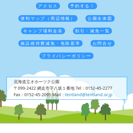
アクセス
予約する！
便利マップ（周辺情報）
公園全体図
キャンプ場料金表
割引・減免一覧
施設維持費減免・免除基準
お問合せ
プライバシーポリシー
北海道立オホーツク公園
〒099-2422 網走市字八坂１番地
Tel：0152-45-2277
Fax：0152-45-2095
Mail：
tentland@tentland.or.jp