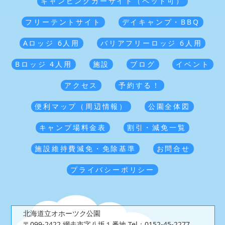
キャンピングカーサイト（ペット可）
フリーテントサイト
デイキャンプ・BBQ
Aロッジ 6人用
バリアフリーロッジ 6人用
Bロッジ 4人用
施設
ブログ
イベント
アクセス
予約する！
便利マップ（周辺情報）
公園全体図
キャンプ場料金表
割引・減免一覧
施設維持費減免・免除基準
お問合せ
プライバシーポリシー
北海道立オホーツク公園
〒099-2422 網走市字八坂１番地
Tel：0152-45-2277