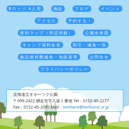
Bロッジ 4人用
施設
ブログ
イベント
アクセス
予約する！
便利マップ（周辺情報）
公園全体図
キャンプ場料金表
割引・減免一覧
施設維持費減免・免除基準
お問合せ
プライバシーポリシー
北海道立オホーツク公園
〒099-2422 網走市字八坂１番地
Tel：0152-45-2277
Fax：0152-45-2095
Mail：
tentland@tentland.or.jp