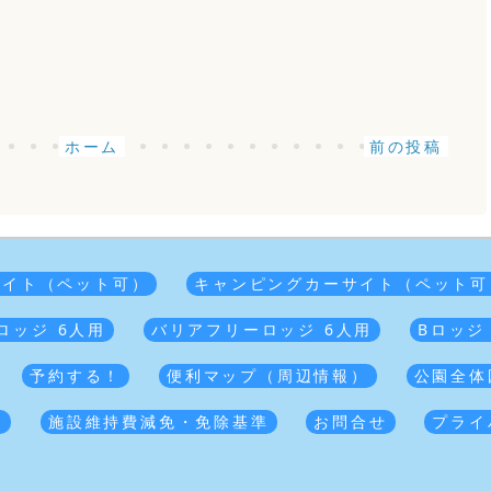
ホーム
前の投稿
サイト（ペット可）
キャンピングカーサイト（ペット可
ロッジ 6人用
バリアフリーロッジ 6人用
Bロッジ
予約する！
便利マップ（周辺情報）
公園全体
覧
施設維持費減免・免除基準
お問合せ
プライ