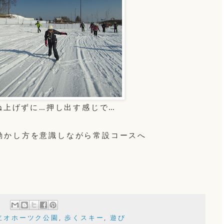
ね上げずに…押し出す感じで…
動かし方を意識しながら常設コースへ
立オホーツク公園
,
歩くスキー
,
遊び