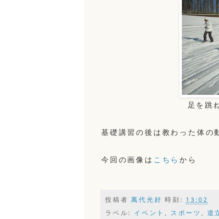
足を跳
基礎講習の後は教わった体の
今回の画像は
こちら
から
投稿者
萬代光好
時刻:
13:02
ラベル:
イベント
,
スポーツ
,
道