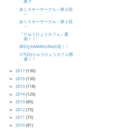
終了
歩くスキーサークル～第２回
～
歩くスキーサークル～第１回
～
『りゅうひょうカフェ』最
高！！
BIGなKAMAKURA出現！！
1/7(日)りゅうひょうカフェ開
催！！
2017
(130)
►
2016
(130)
►
2015
(118)
►
2014
(120)
►
2013
(60)
►
2012
(75)
►
2011
(75)
►
2010
(81)
►