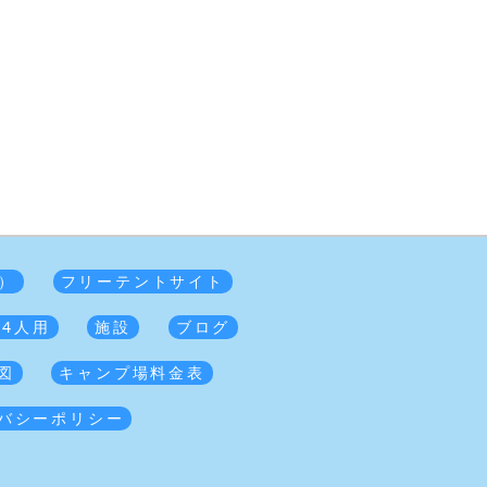
）
フリーテントサイト
 4人用
施設
ブログ
図
キャンプ場料金表
バシーポリシー