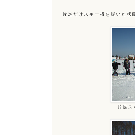
片足だけスキー板を履いた状
片足ス