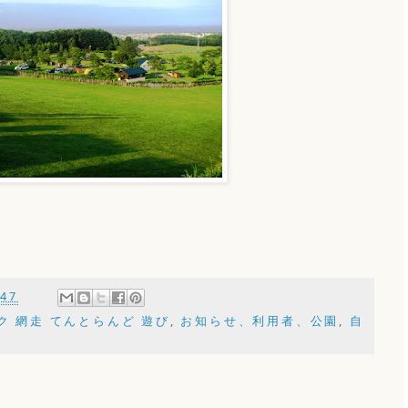
:47
ク 網走 てんとらんど 遊び
,
お知らせ、利用者、公園
,
自