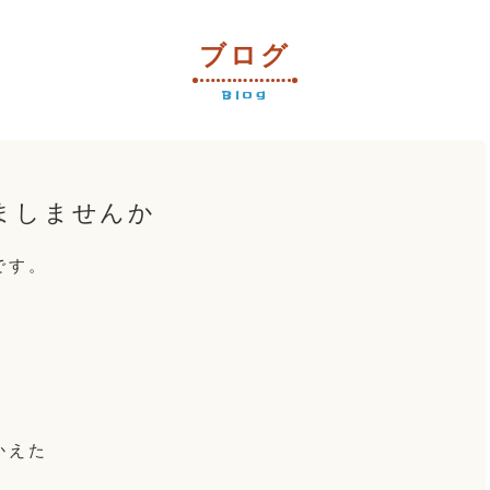
ブログ
Blog
ましませんか
です。
かえた
。