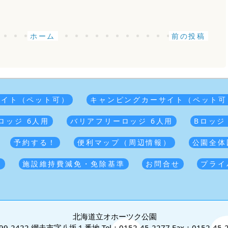
ホーム
前の投稿
サイト（ペット可）
キャンピングカーサイト（ペット可
ロッジ 6人用
バリアフリーロッジ 6人用
Bロッジ
予約する！
便利マップ（周辺情報）
公園全体
覧
施設維持費減免・免除基準
お問合せ
プライ
北海道立オホーツク公園
99-2422 網走市字八坂１番地
Tel：0152-45-2277
Fax：0152-45-