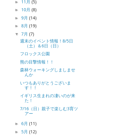
11月
(5)
►
10月
(8)
►
9月
(14)
►
8月
(19)
►
7月
(7)
▼
週末のイベント情報！8/5日
（土）＆6日（日）
フロックス公園
熊の目撃情報！！
森林ウォーキングしましませ
んか
いつもありがとうございま
す！！
イギリス生まれの凄いのが来
た！
7/16（日）親子で楽しむ3育ツ
アー
6月
(11)
►
5月
(12)
►