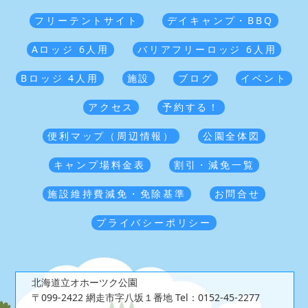
フリーテントサイト
デイキャンプ・BBQ
Aロッジ 6人用
バリアフリーロッジ 6人用
Bロッジ 4人用
施設
ブログ
イベント
アクセス
予約する！
便利マップ（周辺情報）
公園全体図
キャンプ場料金表
割引・減免一覧
施設維持費減免・免除基準
お問合せ
プライバシーポリシー
北海道立オホーツク公園
〒099-2422 網走市字八坂１番地
Tel：0152-45-2277