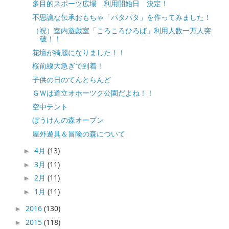
多目的スポーツ広場 利用開始日 決定！
不思議な伝承おもちゃ「パタパタ」を作ってみました！
（祝）室内遊戯室「ころころひろば」利用人数一万人突
破！！
花壇が綺麗になりました！！
桜前線大急ぎで到着！
子供の日のてんとらんど
ＧＷは道立オホーツク公園だよね！！
空中テント
ぼうけんの森オープン
屋外遊具＆冒険の森について
4月
(13)
►
3月
(11)
►
2月
(11)
►
1月
(11)
►
2016
(130)
►
2015
(118)
►